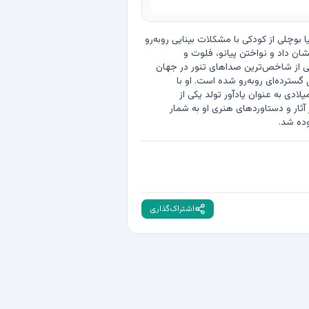
زادروز آندریا بوچلی (خواننده ایتالیایی) در ۲۲ سپتامبر، ۲۲ سپتامبر ۱۹۵۸ در شهر لایاتیکو واقع در توسکانی ایتالیا رخ داد. آندریا بوچلی از کودکی با مشکلات بینایی روبه‌رو 
بود و در سن ۱۲ سالگی به طور کامل بینایی خود را از دست داد. با این حال، او از همان دوران کودکی علاقه زیادی به موسیقی نشان داد و نواختن پیانو، فلوت و 
ساکسوفون را فرا گرفت. بوچلی در دهه ۱۹۹۰ با انتشار آلبوم‌های کلاسیک و پاپ به شهرت جهانی رسید و صدای او به عنوان یکی از شاخص‌ترین صداهای تنور در جهان 
شناخته شد. آلبوم‌های او میلیون‌ها نسخه در سراسر جهان به فروش رفته‌اند و کنسرت‌هایش در کشورهای مختلف با استقبال گسترده‌ای روبه‌رو شده است. او با 
هنرمندان برجسته‌ای همکاری داشته و آثارش در مراسم‌ها و رویدادهای بین‌المللی اجرا شده‌اند. زادروز آندریا بوچلی در تقویم میلادی به عنوان یادآور تولد یکی از 
تأثیرگذارترین خوانندگان معاصر ایتالیا ثبت شده است. این روز برای علاقه‌مندان موسیقی و طرفداران بوچلی فرصتی برای مرور آثار و دستاوردهای هنری او به شمار 
اشتراک‌گذاری