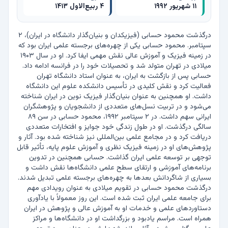
۱۱ شهریور ۱۹۹۲
۴ ربیع‌الاول ۱۴۱۳
درگذشت محمود حسابی (فیزیکدان و بنیان‌گذار دانشگاه در ایران)، ۲ 
سپتامبر. محمود حسابی یکی از چهره‌های برجسته علمی ایران بود که 
در زمینه فیزیک و آموزش عالی نقش مهمی ایفا کرد. او در سال ۱۹۰۳ 
میلادی در تهران متولد شد و تحصیلات خود را در فرانسه ادامه داد. 
حسابی پس از بازگشت به ایران، به عنوان استاد دانشگاه تهران 
فعالیت کرد و نقش کلیدی در تأسیس دانشکده علوم این دانشگاه 
داشت. او همچنین به عنوان بنیان‌گذار فیزیک نوین در ایران شناخته 
می‌شود و در تربیت نسل‌های متعددی از دانشجویان و پژوهشگران 
ایرانی سهم داشت. در ۲ سپتامبر ۱۹۹۲، محمود حسابی در سن ۸۹ 
سالگی درگذشت. او در طول زندگی خود جوایز و افتخارات متعددی 
دریافت کرد و در مجامع علمی بین‌المللی نیز شناخته شده بود. آثار و 
پژوهش‌های او در زمینه فیزیک نظری و آموزش علوم پایه، تأثیر قابل 
توجهی بر توسعه علمی ایران گذاشت. حسابی همچنین در تدوین 
برنامه‌های آموزشی و ارتقای سطح علمی دانشگاه‌ها نقش داشت و 
بسیاری از شاگردانش بعدها به چهره‌های برجسته علمی تبدیل شدند. 
درگذشت محمود حسابی در تقویم میلادی به عنوان رویدادی مهم 
برای جامعه علمی ایران ثبت شده است. این روز معمولاً با یادآوری 
دستاوردهای علمی و خدمات او به آموزش عالی و پژوهش در ایران 
همراه است. مراسم یادبود و بزرگداشت او در دانشگاه‌ها و مراکز 