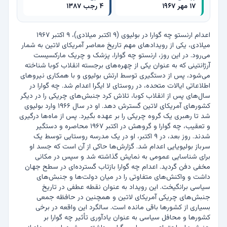
۱۷ مهر ۱۹۶۷
۴ رجب ۱۳۸۷
اعدام ارنستو چه گوارا در بولیوی (۹ اکتبر میلادی)، ۹ اکتبر ۱۹۶۷ 
میلادی، یکی از رویدادهای مهم تاریخ معاصر آمریکای لاتین به شمار 
می‌رود. در این روز، ارنستو چه گوارا، پزشک و چریک مارکسیست 
آرژانتینی که به عنوان یکی از چهره‌های برجسته انقلاب کوبا شناخته 
می‌شود، پس از دستگیری توسط ارتش بولیوی و با همکاری نیروهای 
اطلاعاتی ایالات متحده، در روستای لا ایگرا اعدام شد. چه گوارا در 
سال‌های پس از انقلاب کوبا، تلاش کرد جنبش‌های چریکی را در دیگر 
کشورهای آمریکای لاتین گسترش دهد. او در سال ۱۹۶۶ وارد بولیوی 
شد تا رهبری یک گروه چریکی را بر عهده بگیرد. پس از ماه‌ها درگیری 
و تعقیب، چه گوارا و گروهش در اکتبر ۱۹۶۷ محاصره و دستگیر 
شدند. روز بعد، در ۹ اکتبر، او در یک مدرسه روستایی توسط یک 
سرباز بولیویایی اعدام شد. گزارش‌ها حاکی از آن است که جسد او 
برای شناسایی عمومی به نمایش گذاشته شد و سپس در مکانی 
مخفی دفن گردید. اعدام چه گوارا بازتاب گسترده‌ای در سطح جهان 
داشت و واکنش‌های متفاوتی را در میان دولت‌ها و جنبش‌های 
سیاسی برانگیخت. این رویداد به عنوان نقطه عطفی در تاریخ 
جنبش‌های چریکی آمریکای لاتین و همچنین در حافظه جمعی 
بسیاری از کشورها باقی مانده است. سالگرد این واقعه در برخی 
کشورها و محافل سیاسی به عنوان یادآوری تأثیر چه گوارا بر 