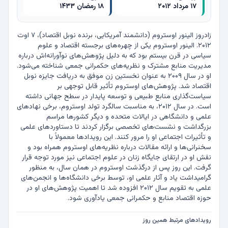
۱۷ مرداد ۲۰۱۲
۱۸ رمضان ۱۴۳۳
زادروز الینور اوستروم (دانشمند آمریکایی، برنده نوبل اقتصاد)، ۷ اوت 
۲۰۱۲. الینور اوستروم یکی از چهره‌های برجسته اقتصاد و علوم 
سیاسی در قرن بیستم بود که به دلیل پژوهش‌های نوآورانه‌اش درباره 
مدیریت منابع مشترک و نظریه‌های حکمرانی جمعی شناخته می‌شود. 
او در سال ۲۰۰۹ به عنوان نخستین زن موفق به دریافت جایزه نوبل 
اقتصاد شد. پژوهش‌های اوستروم تأثیر قابل توجهی بر 
سیاست‌گذاری منابع طبیعی و توسعه پایدار در سطح جهانی داشته 
است. در سال ۲۰۱۲، به مناسبت سالگرد تولد اوستروم، برخی نهادهای 
علمی و دانشگاهی در ایالات متحده و دیگر کشورها مراسم 
بزرگداشت و نشست‌های تخصصی برگزار کردند تا دستاوردهای علمی 
و تأثیرات اجتماعی او را مرور کنند. این رویدادها معمولاً با 
سخنرانی‌ها و ارائه مقالات درباره نظریه‌های اوستروم همراه بود و 
نقش او در ارتقای جایگاه زنان در علوم اجتماعی نیز مورد توجه قرار 
گرفت. این روز پس از درگذشت اوستروم در همان سال، به منظور 
گرامیداشت یاد و آثار علمی او، توسط برخی دانشگاه‌ها و انجمن‌های 
علمی به تقویم سال ۲۰۱۲ افزوده شد تا اهمیت پژوهش‌های او در 
حوزه اقتصاد منابع و حکمرانی جمعی یادآوری شود.
رویدادهای مرتبط همین روز