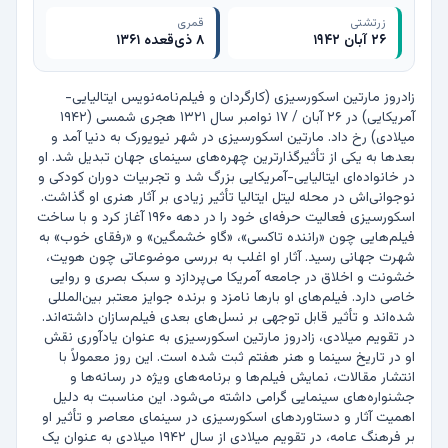
زرتشتی
قمری
۲۶ آبان ۱۹۴۲
۸ ذی‌قعده ۱۳۶۱
زادروز مارتین اسکورسیزی (کارگردان و فیلم‌نامه‌نویس ایتالیایی-
آمریکایی) در ۲۶ آبان / ۱۷ نوامبر سال ۱۳۲۱ هجری شمسی (۱۹۴۲ 
میلادی) رخ داد. مارتین اسکورسیزی در شهر نیویورک به دنیا آمد و 
بعدها به یکی از تأثیرگذارترین چهره‌های سینمای جهان تبدیل شد. او 
در خانواده‌ای ایتالیایی-آمریکایی بزرگ شد و تجربیات دوران کودکی و 
نوجوانی‌اش در محله لیتل ایتالیا تأثیر زیادی بر آثار هنری او گذاشت. 
اسکورسیزی فعالیت حرفه‌ای خود را در دهه ۱۹۶۰ آغاز کرد و با ساخت 
فیلم‌هایی چون «راننده تاکسی»، «گاو خشمگین» و «رفقای خوب» به 
شهرت جهانی رسید. آثار او اغلب به بررسی موضوعاتی چون هویت، 
خشونت و اخلاق در جامعه آمریکا می‌پردازد و سبک بصری و روایی 
خاصی دارد. فیلم‌های او بارها نامزد و برنده جوایز معتبر بین‌المللی 
شده‌اند و تأثیر قابل توجهی بر نسل‌های بعدی فیلم‌سازان داشته‌اند. 
در تقویم میلادی، زادروز مارتین اسکورسیزی به عنوان یادآوری نقش 
او در تاریخ سینما و هنر هفتم ثبت شده است. این روز معمولاً با 
انتشار مقالات، نمایش فیلم‌ها و برنامه‌های ویژه در رسانه‌ها و 
جشنواره‌های سینمایی گرامی داشته می‌شود. این مناسبت به دلیل 
اهمیت آثار و دستاوردهای اسکورسیزی در سینمای معاصر و تأثیر او 
بر فرهنگ عامه، در تقویم میلادی از سال ۱۹۴۲ میلادی به عنوان یک 