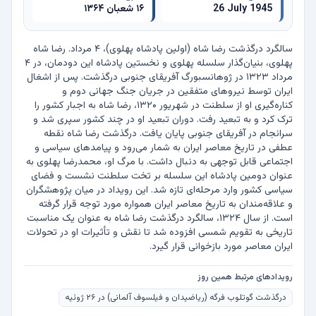
26 July 1945
۱۶ شعبان ۱۳۶۴
سالگرد درگذشت رضا شاه (اولین پادشاه پهلوی)، ۴ مرداد. رضا شاه 
پهلوی، بنیان‌گذار سلسله پهلوی و نخستین پادشاه این دودمان، در ۴ 
مرداد ۱۳۲۳ در ژوهانسبورگ آفریقای جنوبی درگذشت. پس از اشغال 
ایران توسط نیروهای متفقین در جریان جنگ جهانی دوم و 
کناره‌گیری او از سلطنت در شهریور ۱۳۲۰، رضا شاه به اجبار کشور را 
ترک کرد و به تبعید رفت. دوران تبعید او در چند کشور سپری شد و 
سرانجام در آفریقای جنوبی پایان یافت. درگذشت رضا شاه نقطه 
عطفی در تاریخ معاصر ایران به شمار می‌رود و پیامدهای سیاسی و 
اجتماعی قابل توجهی به دنبال داشت. با مرگ او، محمدرضا پهلوی به 
عنوان دومین پادشاه این سلسله بر تخت سلطنت نشست و فضای 
سیاسی کشور وارد مرحله‌ای تازه شد. این رویداد در میان پژوهشگران 
و علاقه‌مندان به تاریخ معاصر ایران همواره مورد توجه قرار گرفته 
است. از سال ۱۳۲۴، سالگرد درگذشت رضا شاه به عنوان یک مناسبت 
تاریخی به تقویم شمسی افزوده شد تا نقش و تأثیرات او در تحولات 
ایران معاصر مورد بازخوانی قرار گیرد.
رویدادهای مرتبط همین روز
درگذشت گوتلوب فرگه (ریاضیدان و فیلسوف آلمانی) در ۲۶ ژوئیه