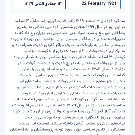
22 February 1921
۱۳ جمادی‌الثانی ۱۳۳۹
سالگرد کودتای ۳ اسفند ۱۲۹۹ (آغاز قدرت‌گیری رضا شاه)، ۳ اسفند. 
در این روز در سال ۱۲۹۹ هجری شمسی، کودتایی نظامی به رهبری 
رضاخان میرپنج و سید ضیاءالدین طباطبایی در تهران رخ داد که به 
تغییرات عمده‌ای در ساختار سیاسی ایران انجامید. این رویداد با ورود 
نیروهای نظامی به پایتخت و تصرف مراکز کلیدی قدرت همراه بود و 
به برکناری دولت وقت و آغاز دوره جدیدی از حکومت انجامید. 
کودتای ۳ اسفند نقطه عطفی در تاریخ معاصر ایران به شمار می‌رود. 
پس از این واقعه، رضاخان به تدریج قدرت را در دست گرفت و در 
نهایت در سال ۱۳۰۴ به سلطنت رسید و سلسله پهلوی را بنیان 
گذاشت. این کودتا با حضور حدود ۲۵۰۰ نیروی نظامی و حمایت 
برخی از چهره‌های سیاسی و نظامی وقت اجرا شد. پیامدهای این 
رویداد شامل اصلاحات گسترده در ساختار اداری و نظامی کشور و 
تغییرات عمده در سیاست داخلی و خارجی ایران بود. در تقویم 
شاهنشاهی، سالگرد این کودتا به عنوان رویدادی مهم ثبت شد. این 
مناسبت به طور ویژه در سال ۲۴۷۹ شاهنشاهی به تقویم افزوده شد 
تا یادآور آغاز قدرت‌گیری رضا شاه و تحولات پس از آن باشد. در دوره 
پهلوی، این روز با برگزاری مراسم رسمی و یادبودهایی در برخی 
نهادهای دولتی و نظامی گرامی داشته می‌شد. اهمیت این رویداد 
همچنان در تاریخ سیاسی ایران مورد توجه پژوهشگران و علاقه‌مندان 