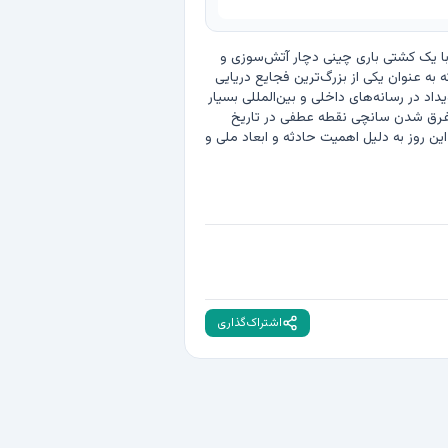
در 16 دی 1396، نفتکش سانچی که حامل حدود ۱۳۶ هزار تن میعانات گازی بود، در آب‌های دریای چین شرقی پس از برخورد با یک کشتی باری چینی دچار آتش‌سوزی و 
غرق شد. تلاش‌ها برای مهار آتش و نجات خدمه بی‌نتیجه ماند و تمامی ۳۲ خدمه کشتی جان خود را از دست دادند. این حادثه به عنوان یکی از بزرگ‌ترین فجایع دریایی 
ایران در دهه‌های اخیر شناخته می‌شود و نگرانی‌های گسترده‌ای درباره پیامدهای زیست‌محیطی آن به وجود آورد. بازتاب این رویداد در رسانه‌های داخلی و بین‌المللی بسیار 
گسترده بود و باعث شد موضوع ایمنی حمل‌ونقل دریایی و استانداردهای کشتی‌رانی در ایران و منطقه مورد بازنگری قرار گیرد. غرق شدن سانچی نقطه عطفی در تاریخ 
دریانوردی ایران محسوب می‌شود و یادآور اهمیت رعایت مقررات ایمنی و حفاظت از جان خدمه و محیط زیست دریایی است. این روز به دلیل اهمیت حادثه و ابعاد ملی و 
اشتراک‌گذاری