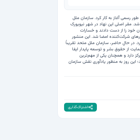
تأسیس سازمان ملل متحد، ۲ آبان. در این روز در سال ۱۳۲۴ شمسی، منشور سازمان ملل متحد به اجرا درآمد و این سازمان به طور رسمی آغاز به کار کرد. سازمان ملل 
متحد با هدف حفظ صلح و امنیت بین‌المللی، توسعه روابط دوستانه میان ملت‌ها و همکاری برای حل مسائل جهانی تأسیس شد. مقر اصلی این نهاد در شهر نیویورک 
قرار دارد و در آغاز ۵۱ کشور عضو آن بودند. تأسیس این سازمان نتیجه تجربیات تلخ جنگ جهانی دوم بود که میلیون‌ها نفر جان خود را از دست دادند و خسارات 
گسترده‌ای به کشورهای مختلف وارد شد. منشور سازمان ملل در کنفرانسی در سان‌فرانسیسکو تدوین و توسط نمایندگان کشورهای شرکت‌کننده امضا شد. این منشور 
پس از تصویب رسمی، در ۲ آبان ۱۳۲۴ لازم‌الاجرا شد و سازمان ملل متحد به عنوان جانشین جامعه ملل فعالیت خود را آغاز کرد. در حال حاضر، سازمان ملل متحد تقریباً 
تمامی کشورهای جهان را در عضویت خود دارد و نقش مهمی در مدیریت بحران‌های بین‌المللی، ارائه کمک‌های بشردوستانه، حمایت از حقوق بشر و توسعه پایدار ایفا 
می‌کند. این سازمان با نهادهای تخصصی و برنامه‌های مختلف، بر موضوعاتی مانند سلامت جهانی، محیط زیست و آموزش تمرکز دارد و همچنان یکی از مهم‌ترین 
نهادهای بین‌المللی به شمار می‌رود. ثبت این رویداد در تقویم شمسی به دلیل اهمیت تاریخی و تأثیرگذاری جهانی آن انجام شد؛ این روز به منظور یادآوری نقش سازمان 
اشتراک‌گذاری