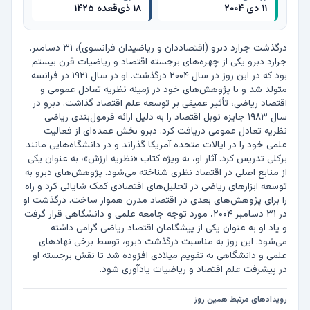
۱۱ دی ۲۰۰۴
۱۸ ذی‌قعده ۱۴۲۵
درگذشت جرارد دبرو (اقتصاددان و ریاضیدان فرانسوی)، ۳۱ دسامبر. 
جرارد دبرو یکی از چهره‌های برجسته اقتصاد و ریاضیات قرن بیستم 
بود که در این روز در سال ۲۰۰۴ درگذشت. او در سال ۱۹۲۱ در فرانسه 
متولد شد و با پژوهش‌های خود در زمینه نظریه تعادل عمومی و 
اقتصاد ریاضی، تأثیر عمیقی بر توسعه علم اقتصاد گذاشت. دبرو در 
سال ۱۹۸۳ جایزه نوبل اقتصاد را به دلیل ارائه فرمول‌بندی ریاضی 
نظریه تعادل عمومی دریافت کرد. دبرو بخش عمده‌ای از فعالیت 
علمی خود را در ایالات متحده آمریکا گذراند و در دانشگاه‌هایی مانند 
برکلی تدریس کرد. آثار او، به ویژه کتاب «نظریه ارزش»، به عنوان یکی 
از منابع اصلی در اقتصاد نظری شناخته می‌شود. پژوهش‌های دبرو به 
توسعه ابزارهای ریاضی در تحلیل‌های اقتصادی کمک شایانی کرد و راه 
را برای پژوهش‌های بعدی در اقتصاد مدرن هموار ساخت. درگذشت او 
در ۳۱ دسامبر ۲۰۰۴، مورد توجه جامعه علمی و دانشگاهی قرار گرفت 
و یاد او به عنوان یکی از پیشگامان اقتصاد ریاضی گرامی داشته 
می‌شود. این روز به مناسبت درگذشت دبرو، توسط برخی نهادهای 
علمی و دانشگاهی به تقویم میلادی افزوده شد تا نقش برجسته او 
در پیشرفت علم اقتصاد و ریاضیات یادآوری شود.
رویدادهای مرتبط همین روز