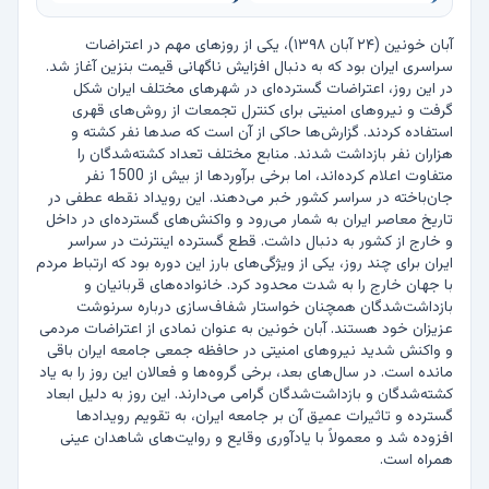
آبان خونین (۲۴ آبان ۱۳۹۸)، یکی از روزهای مهم در اعتراضات 
سراسری ایران بود که به دنبال افزایش ناگهانی قیمت بنزین آغاز شد. 
در این روز، اعتراضات گسترده‌ای در شهرهای مختلف ایران شکل 
گرفت و نیروهای امنیتی برای کنترل تجمعات از روش‌های قهری 
استفاده کردند. گزارش‌ها حاکی از آن است که صدها نفر کشته و 
هزاران نفر بازداشت شدند. منابع مختلف تعداد کشته‌شدگان را 
متفاوت اعلام کرده‌اند، اما برخی برآوردها از بیش از 1500 نفر 
جان‌باخته در سراسر کشور خبر می‌دهند. این رویداد نقطه عطفی در 
تاریخ معاصر ایران به شمار می‌رود و واکنش‌های گسترده‌ای در داخل 
و خارج از کشور به دنبال داشت. قطع گسترده اینترنت در سراسر 
ایران برای چند روز، یکی از ویژگی‌های بارز این دوره بود که ارتباط مردم 
با جهان خارج را به شدت محدود کرد. خانواده‌های قربانیان و 
بازداشت‌شدگان همچنان خواستار شفاف‌سازی درباره سرنوشت 
عزیزان خود هستند. آبان خونین به عنوان نمادی از اعتراضات مردمی 
و واکنش شدید نیروهای امنیتی در حافظه جمعی جامعه ایران باقی 
مانده است. در سال‌های بعد، برخی گروه‌ها و فعالان این روز را به یاد 
کشته‌شدگان و بازداشت‌شدگان گرامی می‌دارند. این روز به دلیل ابعاد 
گسترده و تاثیرات عمیق آن بر جامعه ایران، به تقویم رویدادها 
افزوده شد و معمولاً با یادآوری وقایع و روایت‌های شاهدان عینی 
همراه است.