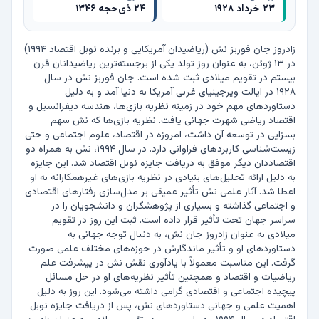
۲۳ خرداد ۱۹۲۸
۲۴ ذی‌حجه ۱۳۴۶
زادروز جان فوربز نش (ریاضیدان آمریکایی و برنده نوبل اقتصاد ۱۹۹۴) 
در ۱۳ ژوئن، به عنوان روز تولد یکی از برجسته‌ترین ریاضیدانان قرن 
بیستم در تقویم میلادی ثبت شده است. جان فوربز نش در سال 
۱۹۲۸ در ایالت ویرجینیای غربی آمریکا به دنیا آمد و به دلیل 
دستاوردهای مهم خود در زمینه نظریه بازی‌ها، هندسه دیفرانسیل و 
اقتصاد ریاضی شهرت جهانی یافت. نظریه بازی‌ها که نش سهم 
بسزایی در توسعه آن داشت، امروزه در اقتصاد، علوم اجتماعی و حتی 
زیست‌شناسی کاربردهای فراوانی دارد. در سال ۱۹۹۴، نش به همراه دو 
اقتصاددان دیگر موفق به دریافت جایزه نوبل اقتصاد شد. این جایزه 
به دلیل ارائه تحلیل‌های بنیادی در نظریه بازی‌های غیرهمکارانه به او 
اعطا شد. آثار علمی نش تأثیر عمیقی بر مدل‌سازی رفتارهای اقتصادی 
و اجتماعی گذاشته و بسیاری از پژوهشگران و دانشجویان را در 
سراسر جهان تحت تأثیر قرار داده است. ثبت این روز در تقویم 
میلادی به عنوان زادروز جان نش، به دنبال توجه جهانی به 
دستاوردهای او و تأثیر ماندگارش در حوزه‌های مختلف علمی صورت 
گرفت. این مناسبت معمولاً با یادآوری نقش نش در پیشرفت علم 
ریاضیات و اقتصاد و همچنین تأثیر نظریه‌های او در حل مسائل 
پیچیده اجتماعی و اقتصادی گرامی داشته می‌شود. این روز به دلیل 
اهمیت علمی و جهانی دستاوردهای نش، پس از دریافت جایزه نوبل 