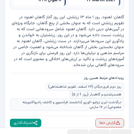
17 March 2027
۸ شوال ۱۴۴۸
گاهان: اهنود، روز ۱ ماه ۱۳ زرتشتی. این روز آغاز گاهان اهنود در 
تقویم زرتشتی است که به عنوان بخشی از پنج گاهان، جایگاه ویژه‌ای 
در آیین‌های دینی دارد. گاهان اهنود شامل سرودهایی است که به 
زرتشت نسبت داده می‌شود و در این روز، زرتشتیان به خواندن و 
یادآوری این سرودها می‌پردازند. در سنت زرتشتی، گاهان اهنود به 
عنوان نخستین بخش از گاهان شناخته می‌شود و اهمیت خاصی در 
مراسم مذهبی و نیایش‌ها دارد. این روز فرصتی برای بازنگری در 
آموزه‌های زرتشت و تاکید بر ارزش‌های اخلاقی و معنوی است که در 
سرودهای گاهانی بیان شده‌اند.
رویدادهای مرتبط همین روز
روز دوم فروردیگان (۲۶ اسفند، تقویم شاهنشاهی)
هَمَسپَثمَئیدِم گاهنبار (روز 1 از ۵)
درگذشت ایرن ژولیو-کوری (دانشمند فرانسوی و کاشف رادیواکتیویته
مصنوعی) در ۱۷ مارس
گزارش خطا
اشتراک‌گذاری