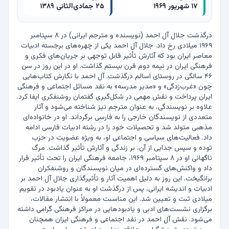
۱۷ شهریور ۱۹۶۹
۲۵ جمادی‌الثانی ۱۳۸۹
درگذشت جلال آل احمد (نویسنده و مترجم ایرانی) در ۸ سپتامبر 
۱۹۶۹ میلادی رخ داد. جلال آل احمد یکی از چهره‌های برجسته ادبیات 
معاصر ایران بود که آثارش تأثیر قابل توجهی بر جریان‌های فکری و 
فرهنگی ایران در نیمه دوم قرن بیستم گذاشت. او در این روز در سن 
۴۶ سالگی در روستای اسالم درگذشت. آل احمد با نگارش کتاب‌هایی 
چون «غرب‌زدگی» و «مدیر مدرسه» به نقد مسائل اجتماعی و فرهنگی 
ایران پرداخت و نقش مهمی در شکل‌گیری گفتمان روشنفکری ایفا کرد. 
علاوه بر نویسندگی، به عنوان مترجم نیز شناخته می‌شود و آثار 
متعددی از نویسندگان خارجی را به فارسی برگرداند. او در خانواده‌ای 
مذهبی متولد شد و تحصیلات خود را در رشته ادبیات فارسی ادامه 
داد. فعالیت‌های سیاسی و اجتماعی او، به ویژه عضویت در حزب 
توده و سپس جدایی از آن، بر زندگی و آثارش تأثیر گذاشت. مرگ 
ناگهانی او در ۸ سپتامبر ۱۹۶۹، جامعه فرهنگی ایران را تحت تأثیر قرار 
داد و واکنش‌های گسترده‌ای در میان نویسندگان و روشنفکران 
برانگیخت. این روز به دلیل اهمیت آثار و تأثیرگذاری جلال آل احمد بر 
ادبیات و اندیشه ایرانی، پس از درگذشت او به عنوان یادبود در تقویم 
میلادی ثبت و تعیین شد. این مناسبت معمولاً با انتشار مقالات، 
برگزاری نشست‌های ادبی و یادبودهایی در مراکز فرهنگی گرامی داشته 
می‌شود. نقش آل احمد در نقد اجتماعی و فرهنگی ایران همچنان 