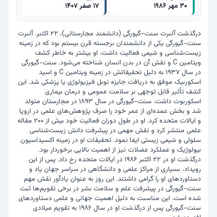
۳۰ مهر ۱۹۸۶
۱۷ صفر ۱۴۰۷
درگذشت آلبرت سنت-گیورگی (دانشمند مجارستانی)، ۲۲ اکتبر. آلبرت 
سنت-گیورگی یکی از دانشمندان برجسته قرن بیستم بود که در زمینه 
زیست‌شناسی و شیمی فعالیت داشت. او بیشتر به خاطر کشف 
ویتامین C و نقش آن در بدن انسان شناخته می‌شود. سنت-گیورگی 
در سال ۱۹۳۷ به دلیل تحقیقاتش در زمینه ویتامین C و اسید 
اسکوربیک موفق به دریافت جایزه نوبل فیزیولوژی یا پزشکی شد. این 
کشف تأثیر قابل توجهی بر سلامت عمومی و درمان بیماری 
اسکوربوت داشت. سنت-گیورگی در سال ۱۸۹۳ در مجارستان متولد 
شد و بخش عمده‌ای از عمر خود را صرف پژوهش‌های علمی در اروپا 
و ایالات متحده کرد. او در طول دوران فعالیت خود بیش از ۲۰۰ مقاله 
علمی منتشر کرد و نقش مهمی در پیشرفت دانش زیست‌شناسی 
سلولی و شیمی زیستی ایفا نمود. تحقیقات او در زمینه اکسیداسیون 
بیولوژیک و عملکرد عضلات نیز از اهمیت بالایی برخوردار بود. 
درگذشت او در ۲۲ اکتبر ۱۹۸۶ در ایالات متحده رخ داد. پس از این 
رویداد، بسیاری از مراکز علمی و دانشگاهی در سراسر جهان یاد و 
دستاوردهای او را گرامی داشتند. این روز به عنوان یادآور نقش مهم 
سنت-گیورگی در پیشرفت علم و سلامت بشر در برخی تقویم‌ها ثبت 
شده است. این مناسبت به دلیل اهمیت جهانی و علمی دستاوردهای 
سنت-گیورگی پس از درگذشت او در سال ۱۹۸۶ به تقویم میلادی 